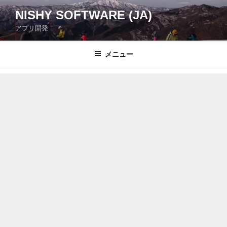
コ
NISHY SOFTWARE (JA)
ン
アプリ開発
テ
ン
ツ
メニュー
へ
ス
キ
ッ
プ