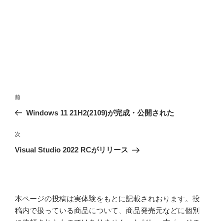
投
前
前
稿
の
Windows 11 21H2(2109)が完成・公開された
ナ
投
ビ
稿
次
次
ゲ
の
Visual Studio 2022 RCがリリース
投
ー
稿
シ
ョ
本ページの投稿は実体験をもとに記載されおります。投
ン
稿内で扱っている商品について、商品発売元などに個別