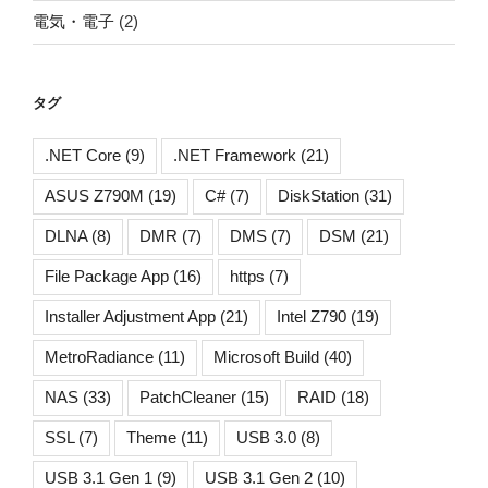
電気・電子
(2)
タグ
.NET Core
(9)
.NET Framework
(21)
ASUS Z790M
(19)
C#
(7)
DiskStation
(31)
DLNA
(8)
DMR
(7)
DMS
(7)
DSM
(21)
File Package App
(16)
https
(7)
Installer Adjustment App
(21)
Intel Z790
(19)
MetroRadiance
(11)
Microsoft Build
(40)
NAS
(33)
PatchCleaner
(15)
RAID
(18)
SSL
(7)
Theme
(11)
USB 3.0
(8)
USB 3.1 Gen 1
(9)
USB 3.1 Gen 2
(10)