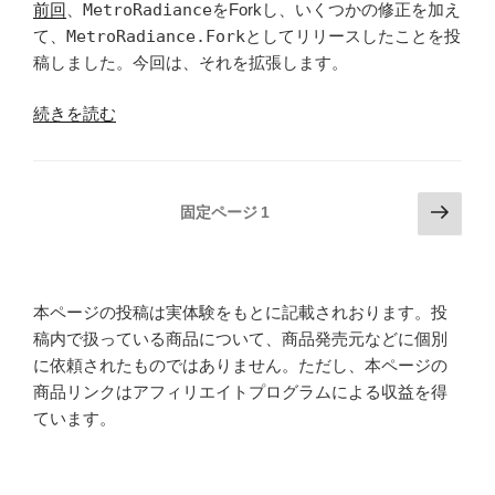
前回
、
MetroRadiance
をForkし、いくつかの修正を加え
ク
alpha01”
て、
MetroRadiance.Fork
としてリリースしたことを投
テ
の
稿しました。今回は、それを拡張します。
ー
マ
“WPF
続きを読む
に
ア
対
プ
応
リ
投
次
す
固定ページ
1
で
の
る
稿
ラ
ペ
ラ
の
イ
ー
イ
ペ
ト
ジ
ブ
本ページの投稿は実体験をもとに記載されおります。投
テ
ー
ラ
稿内で扱っている商品について、商品発売元などに個別
ー
ジ
リ
に依頼されたものではありません。ただし、本ページの
マ・
送
ー
商品リンクはアフィリエイトプログラムによる収益を得
ダ
#3
ています。
り
ー
日
ク
本
テ