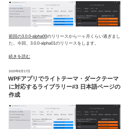
イ
す
ト
る
テ
ラ
ー
イ
マ・
ブ
前回の3.0.0-alpha00
のリリースから一ヶ月くらい過ぎまし
ダ
ラ
た。今回、3.0.0-alpha01のリリースをします。
ー
リ
ク
ー
“WPF
続きを読む
テ
#6
ア
ー
3.0.0-
プ
マ
投
2020年8月17日
alpha03”
リ
稿
WPFアプリでライトテーマ・ダークテーマ
に
の
日:
で
対
に対応するライブラリー#3 日本語ページの
ラ
応
作成
イ
す
ト
る
テ
ラ
ー
イ
マ・
ブ