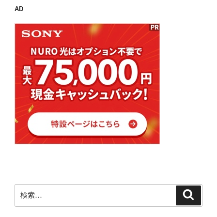
語
ー
AD
ペ
マ
ー
に
ジ
対
の
応
作
す
成”
る
の
ラ
イ
ブ
ラ
リ
ー
#2
.NET
Core
検
3.1
検
索
索:
対
応”