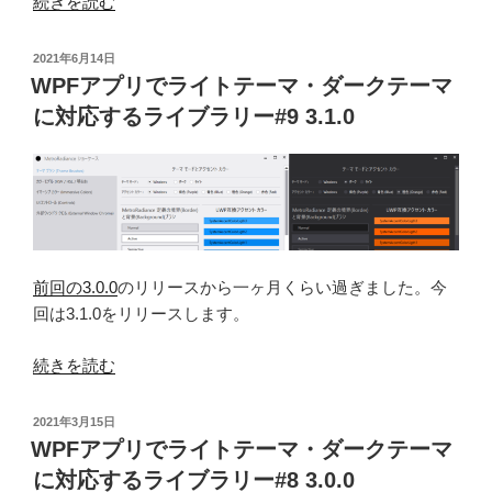
“WPF
続きを読む
ー
ア
マ
プ
投
2021年6月14日
に
リ
稿
WPFアプリでライトテーマ・ダークテーマ
対
日:
で
に対応するライブラリー#9 3.1.0
応
ラ
す
イ
る
ト
ラ
テ
イ
ー
ブ
マ・
ラ
前回の3.0.0
のリリースから一ヶ月くらい過ぎました。今
ダ
リ
回は3.1.0をリリースします。
ー
ー
ク
#11
“WPF
続きを読む
テ
3.2.1”
ア
ー
の
プ
マ
投
2021年3月15日
リ
稿
WPFアプリでライトテーマ・ダークテーマ
に
日:
で
対
に対応するライブラリー#8 3.0.0