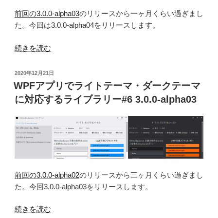
マ・
ブ
前回の3.0.0-alpha03
のリリースから一ヶ月くらい過ぎまし
ダ
ラ
た。今回は3.0.0-alpha04をリリースします。
ー
リ
ク
ー
“WPF
続きを読む
テ
#9
ア
ー
3.1.0”
プ
マ
投
2020年12月21日
の
リ
稿
WPFアプリでライトテーマ・ダークテーマ
に
日:
で
対
に対応するライブラリー#6 3.0.0-alpha03
ラ
応
イ
す
ト
る
テ
ラ
ー
イ
マ・
ブ
前回の3.0.0-alpha02
のリリースから三ヶ月くらい過ぎまし
ダ
ラ
た。今回3.0.0-alpha03をリリースします。
ー
リ
ク
ー
“WPF
続きを読む
テ
#8