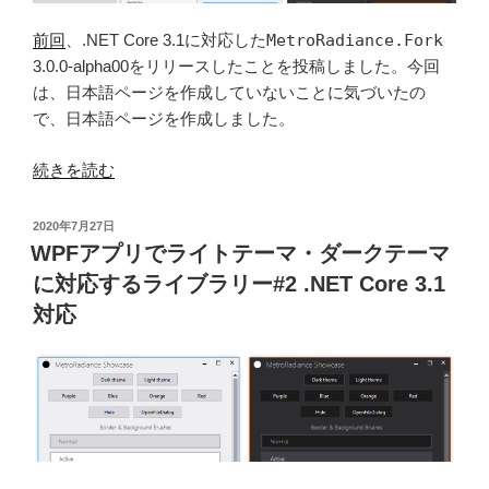
ダ
ラ
ー
前回
、.NET Core 3.1に対応した
MetroRadiance.Fork
リ
ク
3.0.0-alpha00をリリースしたことを投稿しました。今回
ー
テ
は、日本語ページを作成していないことに気づいたの
#5
ー
で、日本語ページを作成しました。
3.0.0-
マ
alpha02”
“WPF
に
続きを読む
の
ア
対
プ
応
投
2020年7月27日
リ
稿
す
WPFアプリでライトテーマ・ダークテーマ
日:
で
る
に対応するライブラリー#2 .NET Core 3.1
ラ
ラ
対応
イ
イ
ト
ブ
テ
ラ
ー
リ
マ・
ー
ダ
#4
ー
3.0.0-