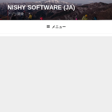
コ
NISHY SOFTWARE (JA)
ン
アプリ開発
テ
ン
ツ
メニュー
へ
ス
キ
ッ
プ