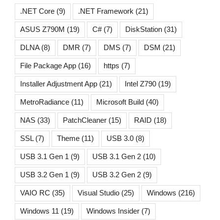
.NET Core
(9)
.NET Framework
(21)
ASUS Z790M
(19)
C#
(7)
DiskStation
(31)
DLNA
(8)
DMR
(7)
DMS
(7)
DSM
(21)
File Package App
(16)
https
(7)
Installer Adjustment App
(21)
Intel Z790
(19)
MetroRadiance
(11)
Microsoft Build
(40)
NAS
(33)
PatchCleaner
(15)
RAID
(18)
SSL
(7)
Theme
(11)
USB 3.0
(8)
USB 3.1 Gen 1
(9)
USB 3.1 Gen 2
(10)
USB 3.2 Gen 1
(9)
USB 3.2 Gen 2
(9)
VAIO RC
(35)
Visual Studio
(25)
Windows
(216)
Windows 11
(19)
Windows Insider
(7)