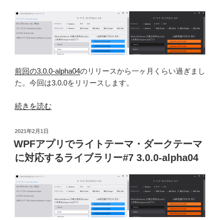
ラ
応
イ
す
ト
る
テ
ラ
ー
イ
マ・
ブ
前回の3.0.0-alpha04
のリリースから一ヶ月くらい過ぎまし
ダ
ラ
た。今回は3.0.0をリリースします。
ー
リ
ク
ー
“WPF
続きを読む
テ
#10
ア
ー
3.2.0”
プ
マ
投
2021年2月1日
の
リ
稿
WPFアプリでライトテーマ・ダークテーマ
に
日:
で
対
に対応するライブラリー#7 3.0.0-alpha04
ラ
応
イ
す
ト
る
テ
ラ
ー
イ