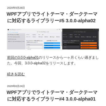
ア
ー
3.0.0”
プ
マ
投
2020年9月28日
の
リ
稿
WPFアプリでライトテーマ・ダークテーマ
に
日:
で
対
に対応するライブラリー#5 3.0.0-alpha02
ラ
応
イ
す
ト
る
テ
ラ
ー
イ
マ・
ブ
前回の3.0.0-alpha01
のリリースから一ヶ月くらい過ぎまし
ダ
ラ
た。今回、3.0.0-alpha02をリリースします。
ー
リ
ク
ー
“WPF
続きを読む
テ
#7
ア
ー
3.0.0-
プ
マ
投
2020年8月24日
alpha04”
リ
稿
WPFアプリでライトテーマ・ダークテーマ
に
の
日:
で
対
に対応するライブラリー#4 3.0.0-alpha01
ラ
応