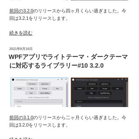
前回の3.2.0
のリリースから四ヶ月くらい過ぎました。今
回は3.2.1をリリースします。
“WPF
続きを読む
ア
プ
投
2021年8月16日
リ
稿
WPFアプリでライトテーマ・ダークテーマ
日:
で
に対応するライブラリー#10 3.2.0
ラ
イ
ト
テ
ー
マ・
ダ
前回の3.1.0
のリリースから二ヶ月くらい過ぎました。今
ー
回は3.2.0をリリースします。
ク
テ