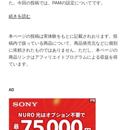
隔
た。今回の投稿では、PAMの設定についてです。
ー
計
2.2.1
測
“PAM
続きを読む
の
す
の
公
る
pam_faillock
開”
#4
本ページの投稿は実体験をもとに記載されおります。投
と
の
ラ
稿内で扱っている商品について、商品発売元などに個別
pam_tally”
イ
に依頼されたものではありません。ただし、本ページの
の
ブ
商品リンクはアフィリエイトプログラムによる収益を得
ラ
ています。
リ
ー
2.2.0
AD
の
公
開”
の