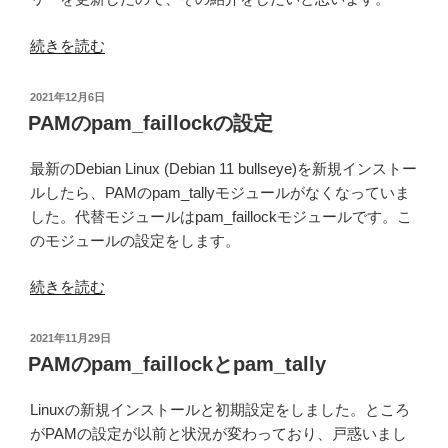
例
外
“PC
続きを読む
発
ア
生
プ
投
2021年12月6日
状
リ
稿
PAMのpam_faillockの設定
日:
況
の
を
利
最新のDebian Linux (Debian 11 bullseye)を新規インストー
遠
用
ルしたら、PAMのpam_tallyモジュールがなくなっていま
隔
状
した。代替モジュールはpam_faillockモジュールです。こ
計
況・
のモジュールの設定をします。
測
例
す
外
“PAM
続きを読む
る
発
の
#5
生
pam_faillock
投
2021年11月29日
ラ
状
の
稿
PAMのpam_faillockとpam_tally
イ
日:
況
設
ブ
を
定”
Linuxの新規インストールと初期設定をしました。ところ
ラ
遠
の
がPAMの設定が以前と状況が変わっており、戸惑いまし
リ