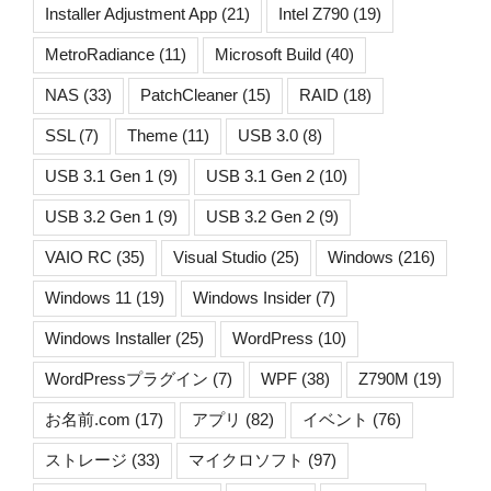
Installer Adjustment App
(21)
Intel Z790
(19)
MetroRadiance
(11)
Microsoft Build
(40)
NAS
(33)
PatchCleaner
(15)
RAID
(18)
SSL
(7)
Theme
(11)
USB 3.0
(8)
USB 3.1 Gen 1
(9)
USB 3.1 Gen 2
(10)
USB 3.2 Gen 1
(9)
USB 3.2 Gen 2
(9)
VAIO RC
(35)
Visual Studio
(25)
Windows
(216)
Windows 11
(19)
Windows Insider
(7)
Windows Installer
(25)
WordPress
(10)
WordPressプラグイン
(7)
WPF
(38)
Z790M
(19)
お名前.com
(17)
アプリ
(82)
イベント
(76)
ストレージ
(33)
マイクロソフト
(97)