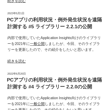
“バ
続きを読む
ッ
チ
投
2023年5月1日
フ
稿
PCアプリの利用状況・例外発生状況を遠隔
日:
ァ
計測する #5 ライブラリー 2.2.1の公開
イ
ル
内部で使用していたApplication Insights向けのライブラリ
の
ーを2021年に
一般公開
しましたが、今回、そのライブラ
ECHO
リーを更新したので、その紹介をしたいと思います。
の
文
“PC
続きを読む
字
ア
に
プ
投
2022年6月20日
色
リ
稿
PCアプリの利用状況・例外発生状況を遠隔
日:
付
の
計測する #4 ライブラリー 2.2.0の公開
け”
利
の
用
内部で使用していたApplication Insights向けのライブラリ
状
ーを2021年に
一般公開
しましたが、今回、そのライブラ
況・
リーを更新したので、その紹介をしたいと思います。