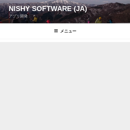
コ
NISHY SOFTWARE (JA)
ン
アプリ開発
テ
ン
ツ
メニュー
へ
ス
キ
ッ
プ