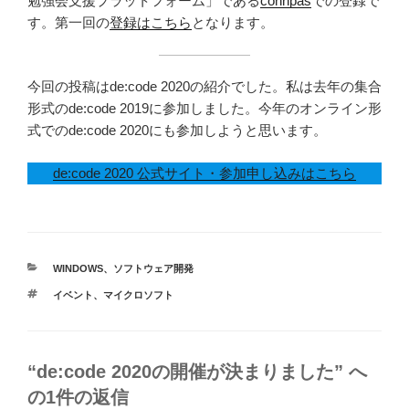
勉強会支援プラットフォーム」である
connpas
での登録で
す。第一回の
登録はこちら
となります。
今回の投稿はde:code 2020の紹介でした。私は去年の集合
形式のde:code 2019に参加しました。今年のオンライン形
式でのde:code 2020にも参加しようと思います。
de:code 2020 公式サイト・参加申し込みはこちら
カ
WINDOWS
、
ソフトウェア開発
テ
タ
イベント
、
マイクロソフト
ゴ
グ
リ
ー
“de:code 2020の開催が決まりました” へ
の1件の返信