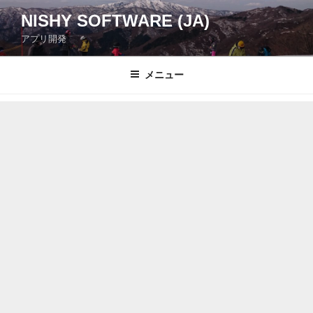
コ
NISHY SOFTWARE (JA)
ン
アプリ開発
テ
ン
ツ
メニュー
へ
ス
キ
ッ
プ