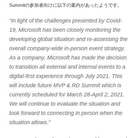
Summitの参加者向けに以下の案内があったようです。
“In light of the challenges presented by Covid-
19, Microsoft has been closely monitoring the
developing global situation and re-assessing the
overall company-wide in-person event strategy.
As a company, Microsoft has made the decision
to transition all external and internal events to a
digital-first experience through July 2021. This
will include future MVP & RD Summit which is
currently scheduled for March 28-April 2, 2021.
We will continue to evaluate the situation and
look forward to connecting in person when the
situation allows.”