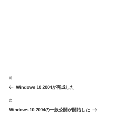
投
前
前
稿
の
Windows 10 2004が完成した
ナ
投
ビ
稿
次
次
ゲ
の
Windows 10 2004の一般公開が開始した
投
ー
稿
シ
ョ