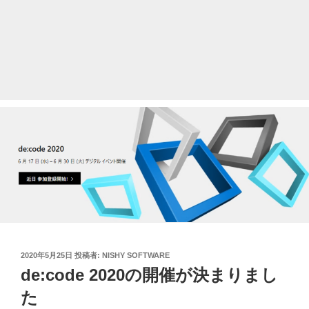
投
2020年5月25日
投稿者:
NISHY SOFTWARE
稿
de:code 2020の開催が決まりまし
日:
た