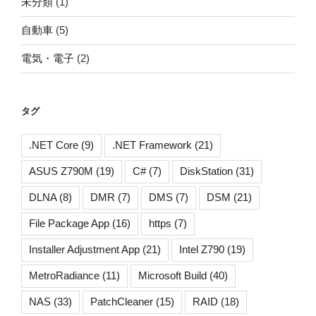
未分類
(1)
自動車
(5)
電気・電子
(2)
タグ
.NET Core
(9)
.NET Framework
(21)
ASUS Z790M
(19)
C#
(7)
DiskStation
(31)
DLNA
(8)
DMR
(7)
DMS
(7)
DSM
(21)
File Package App
(16)
https
(7)
Installer Adjustment App
(21)
Intel Z790
(19)
MetroRadiance
(11)
Microsoft Build
(40)
NAS
(33)
PatchCleaner
(15)
RAID
(18)