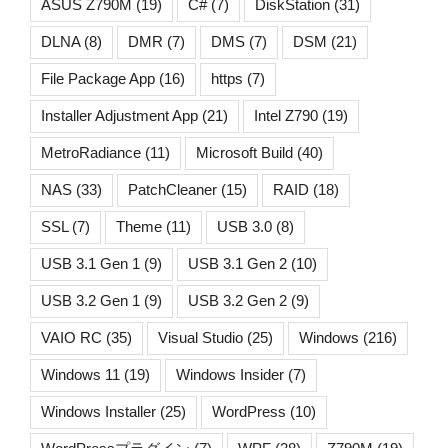
ASUS Z790M
(19)
C#
(7)
DiskStation
(31)
DLNA
(8)
DMR
(7)
DMS
(7)
DSM
(21)
File Package App
(16)
https
(7)
Installer Adjustment App
(21)
Intel Z790
(19)
MetroRadiance
(11)
Microsoft Build
(40)
NAS
(33)
PatchCleaner
(15)
RAID
(18)
SSL
(7)
Theme
(11)
USB 3.0
(8)
USB 3.1 Gen 1
(9)
USB 3.1 Gen 2
(10)
USB 3.2 Gen 1
(9)
USB 3.2 Gen 2
(9)
VAIO RC
(35)
Visual Studio
(25)
Windows
(216)
Windows 11
(19)
Windows Insider
(7)
Windows Installer
(25)
WordPress
(10)