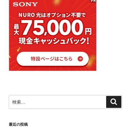
検
検
索
索:
最近の投稿