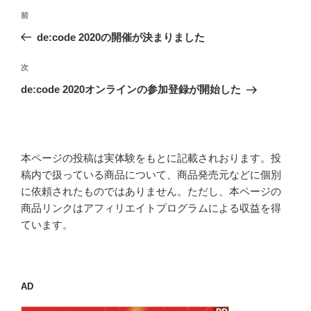
投
前
前
稿
の
de:code 2020の開催が決まりました
ナ
投
ビ
稿
次
次
ゲ
の
de:code 2020オンラインの参加登録が開始した
投
ー
稿
シ
ョ
本ページの投稿は実体験をもとに記載されおります。投
ン
稿内で扱っている商品について、商品発売元などに個別
に依頼されたものではありません。ただし、本ページの
商品リンクはアフィリエイトプログラムによる収益を得
ています。
AD