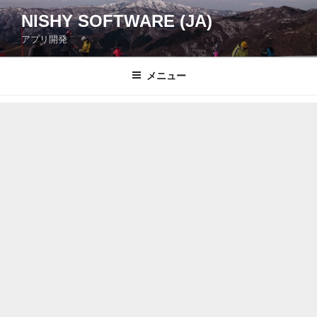
コ
NISHY SOFTWARE (JA)
ン
アプリ開発
テ
ン
ツ
メニュー
へ
ス
キ
ッ
プ