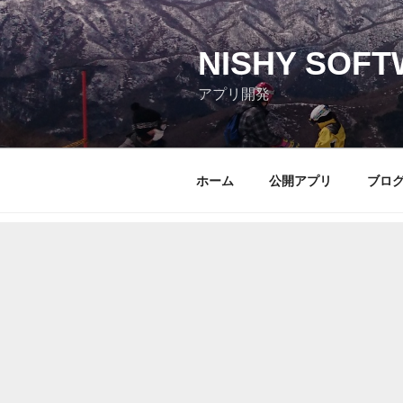
コ
ン
テ
NISHY SOFT
ン
アプリ開発
ツ
へ
ス
キ
ホーム
公開アプリ
ブロ
ッ
プ