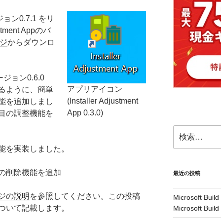
バージョン0.7.1 をリ
tment Appのバ
ジ
からダウンロ
前バージョン0.6.0
アプリアイコン
るように、簡単
(Installer Adjustment
機能を追加しまし
App 0.3.0)
目の調整機能を
検
索:
能を実装しました。
の削除機能を追加
最近の投稿
ジの説明
を参照してください。この投稿
Microsoft Build
ついて記載します。
Microsoft Buil