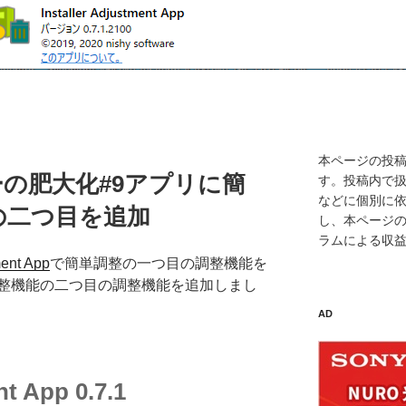
本ページの投
ルダーの肥大化#9アプリに簡
す。投稿内で
などに個別に
の二つ目を追加
し、本ページ
ラムによる収
ment App
で簡単調整の一つ目の調整機能を
整機能の二つ目の調整機能を追加しまし
AD
nt App 0.7.1