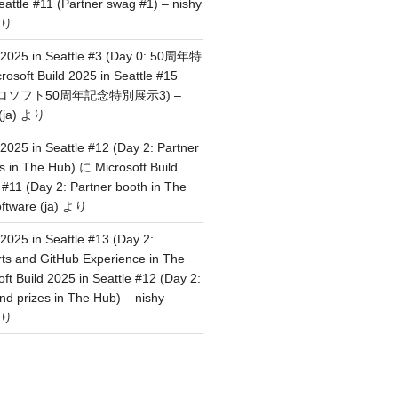
eattle #11 (Partner swag #1) – nishy
り
d 2025 in Seattle #3 (Day 0: 50周年特
rosoft Build 2025 in Seattle #15
イクロソフト50周年記念特別展示3) –
(ja)
より
 2025 in Seattle #12 (Day 2: Partner
s in The Hub)
に
Microsoft Build
 #11 (Day 2: Partner booth in The
ftware (ja)
より
 2025 in Seattle #13 (Day 2:
rts and GitHub Experience in The
ft Build 2025 in Seattle #12 (Day 2:
nd prizes in The Hub) – nishy
り