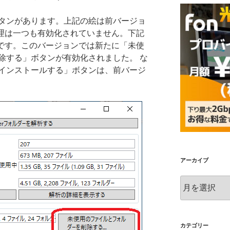
タンがあります。上記の絵は前バージョ
整処理は一つも有効化されていません。下記
1)です。このバージョンでは新たに「未使
除する」ボタンが有効化されました。 な
インストールする」ボタンは、前バージ
アーカイブ
ア
ー
カ
イ
ブ
カテゴリー