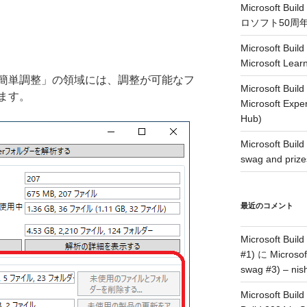
Microsoft Buil
ロソフト50周
Microsoft Build
Microsoft Lear
簡単調整」の領域には、調整が可能なフ
Microsoft Build
ます。
Microsoft Expe
Hub)
Microsoft Build
swag and prize
最近のコメント
Microsoft Build
#1)
に
Microsof
swag #3) – nish
Microsoft Build