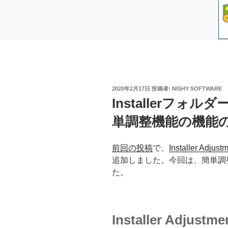
投
2020年2月17日
投稿者:
NISHY SOFTWARE
稿
Installerフォ
日:
単調整機能の機能
前回の投稿
で、
Installer Adjust
追加しました。今回は、簡単調
た。
Installer Adjustme