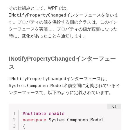
その仕組みとして、WPFでは、
INotifyPropertyChanged
インターフェースを使いま
す。プロパティの値を供給する側のクラスは、このイン
ターフェースを実装し、プロパティの値が変更になった
時に、変化があったことを通知します。
INotifyPropertyChangedインターフェー
ス
INotifyPropertyChanged
インターフェースは、
System.ComponentModel
名前空間に定義されているイ
ンターフェースで、以下のように定義されています。
#nullable enable
namespace
 System
.
{