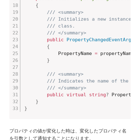
{
/// <summary>
/// Initializes a new instance of
/// class.
/// </summary>
public
PropertyChangedEventArgs
(
s
{
            PropertyName 
=
 propertyName
;
}
/// <summary>
/// Indicates the name of the pro
/// </summary>
public
virtual
string
?
 PropertyNa
}
}
プロパティの値が変化した時は、変化したプロパティ名
を引数として通知することになります。