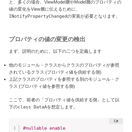
と、多くの場合、ViewModel層やModel層のプロパティの
値の変化をView層に伝えるために、
INotifyPropertyChanged
の実装が必要となります。
プロパティの値の変更の検出
まず、説明のために、以下の二つを定義します
他のモジュール・クラスからクラスのプロパティが参照
されているクラス (プロパティ値を供給する側)
上記クラスのプロパティを参照する別のモジュール・ク
ラス (プロパティ値を参照する側)
ここで、前者の「プロパティ値を供給する側」として以
下の
class DataA
を想定します。
#nullable enable