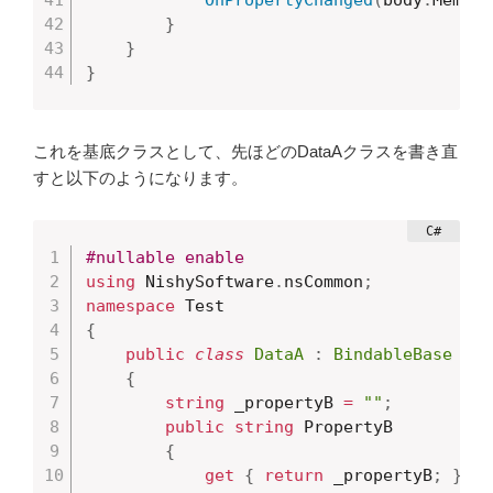
OnPropertyChanged
(
body
.
Member
}
}
}
これを基底クラスとして、先ほどのDataAクラスを書き直
すと以下のようになります。
#nullable enable
using
 NishySoftware
.
nsCommon
;
namespace
{
public
class
DataA
:
BindableBase
{
string
 _propertyB 
=
""
;
public
string
 PropertyB

{
get
{
return
 _propertyB
;
}