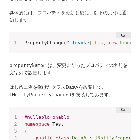
具体的には、プロパティを更新し後に、以下のように通
知します。
PropertyChanged
?.
Invoke
(
this
,
new
Propert
propertyName
には、変更になったプロパティの名前を
文字列で設定します。
はじめに例を挙げたクラスDataAを改変して、
INotifyPropertyChanged
を実装してみます。
#nullable enable
namespace
{
public
class
DataA
:
INotifyPropertyC