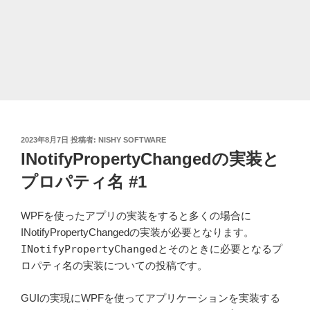
投
2023年8月7日
投稿者:
NISHY SOFTWARE
稿
INotifyPropertyChangedの実装と
日:
プロパティ名 #1
WPFを使ったアプリの実装をすると多くの場合に
INotifyPropertyChangedの実装が必要となります。
INotifyPropertyChanged
とそのときに必要となるプ
ロパティ名の実装についての投稿です。
GUIの実現にWPFを使ってアプリケーションを実装する