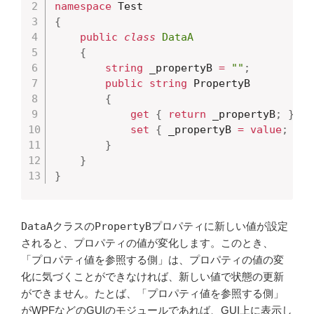
namespace
{
public
class
DataA
{
string
 _propertyB 
=
""
;
public
string
 PropertyB

{
get
{
return
 _propertyB
;
}
set
{
 _propertyB 
=
value
;
}
}
}
}
DataA
クラスの
PropertyB
プロパティに新しい値が設定
されると、プロパティの値が変化します。このとき、
「プロパティ値を参照する側」は、プロパティの値の変
化に気づくことができなければ、新しい値で状態の更新
ができません。たとば、「プロパティ値を参照する側」
がWPFなどのGUIのモジュールであれば、GUI上に表示し