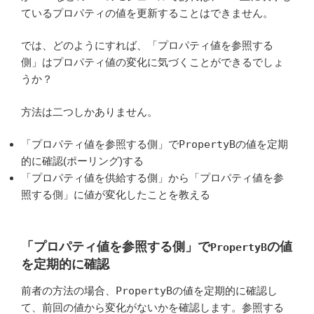
ているプロパティの値を更新することはできません。
では、どのようにすれば、「プロパティ値を参照する
側」はプロパティ値の変化に気づくことができるでしょ
うか？
方法は二つしかありません。
「プロパティ値を参照する側」で
PropertyB
の値を定期
的に確認(ポーリング)する
「プロパティ値を供給する側」から「プロパティ値を参
照する側」に値が変化したことを教える
「プロパティ値を参照する側」で
の値
PropertyB
を定期的に確認
前者の方法の場合、
PropertyB
の値を定期的に確認し
て、前回の値から変化がないかを確認します。参照する