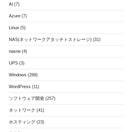
AI
(7)
Azure
(7)
Linux
(5)
NAS(ネットワークアタッチトストレージ)
(31)
nasne
(4)
UPS
(3)
Windows
(288)
WordPress
(11)
ソフトウェア開発
(257)
ネットワーク
(41)
ホスティング
(23)