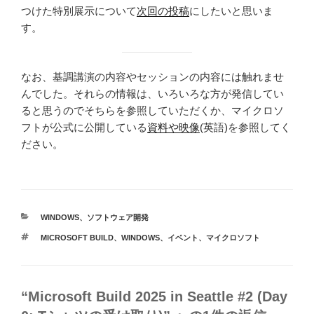
つけた特別展示について
次回の投稿
にしたいと思いま
す。
なお、基調講演の内容やセッションの内容には触れませ
んでした。それらの情報は、いろいろな方が発信してい
ると思うのでそちらを参照していただくか、マイクロソ
フトが公式に公開している
資料や映像
(英語)を参照してく
ださい。
カ
WINDOWS
、
ソフトウェア開発
テ
タ
MICROSOFT BUILD
、
WINDOWS
、
イベント
、
マイクロソフト
ゴ
グ
リ
ー
“Microsoft Build 2025 in Seattle #2 (Day