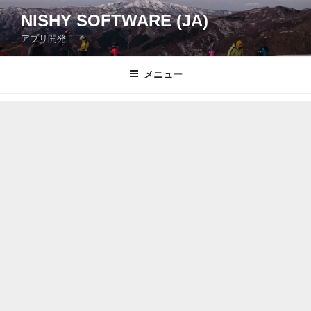
コ
NISHY SOFTWARE (JA)
ン
アプリ開発
テ
ン
ツ
メニュー
へ
ス
キ
ッ
プ