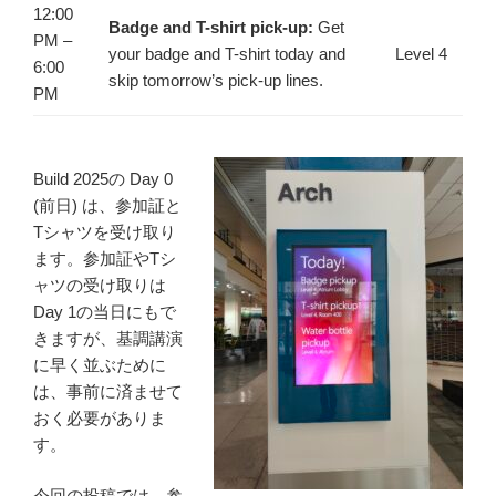
12:00
Badge and T-shirt pick-up:
Get
PM –
your badge and T-shirt today and
Level 4
6:00
skip tomorrow’s pick-up lines.
PM
Build 2025の Day 0
(前日) は、参加証と
Tシャツを受け取り
ます。参加証やTシ
ャツの受け取りは
Day 1の当日にもで
きますが、基調講演
に早く並ぶために
は、事前に済ませて
おく必要がありま
す。
今回の投稿では、参