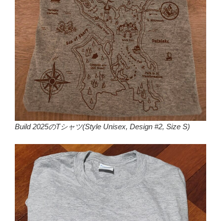
Build 2025のTシャツ(Style Unisex, Design #2, Size S)