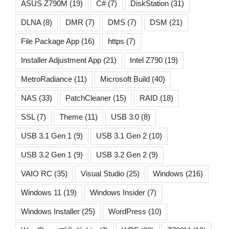
ASUS Z790M
(19)
C#
(7)
DiskStation
(31)
DLNA
(8)
DMR
(7)
DMS
(7)
DSM
(21)
File Package App
(16)
https
(7)
Installer Adjustment App
(21)
Intel Z790
(19)
MetroRadiance
(11)
Microsoft Build
(40)
NAS
(33)
PatchCleaner
(15)
RAID
(18)
SSL
(7)
Theme
(11)
USB 3.0
(8)
USB 3.1 Gen 1
(9)
USB 3.1 Gen 2
(10)
USB 3.2 Gen 1
(9)
USB 3.2 Gen 2
(9)
VAIO RC
(35)
Visual Studio
(25)
Windows
(216)
Windows 11
(19)
Windows Insider
(7)
Windows Installer
(25)
WordPress
(10)