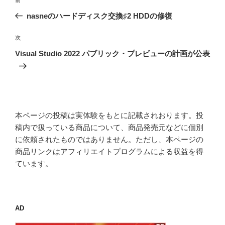
前
稿
の
nasneのハードディスク交換♯2 HDDの修復
ナ
投
ビ
稿
次
次
ゲ
の
Visual Studio 2022 パブリック・プレビューの計画が公表
投
ー
稿
シ
ョ
ン
本ページの投稿は実体験をもとに記載されおります。投
稿内で扱っている商品について、商品発売元などに個別
に依頼されたものではありません。ただし、本ページの
商品リンクはアフィリエイトプログラムによる収益を得
ています。
AD