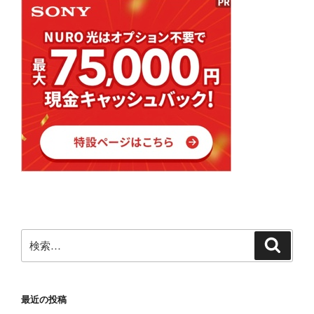
検
検
索
索:
最近の投稿