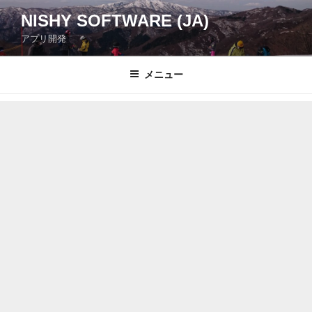
コ
NISHY SOFTWARE (JA)
ン
アプリ開発
テ
ン
ツ
メニュー
へ
ス
キ
ッ
プ