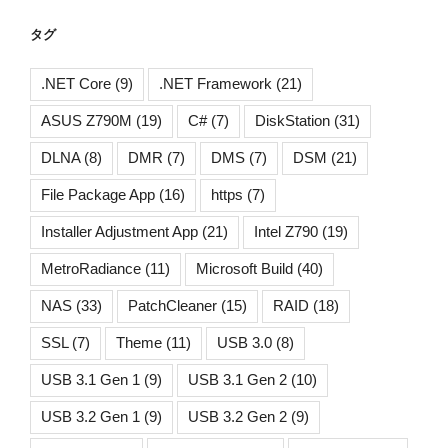
タグ
.NET Core
(9)
.NET Framework
(21)
ASUS Z790M
(19)
C#
(7)
DiskStation
(31)
DLNA
(8)
DMR
(7)
DMS
(7)
DSM
(21)
File Package App
(16)
https
(7)
Installer Adjustment App
(21)
Intel Z790
(19)
MetroRadiance
(11)
Microsoft Build
(40)
NAS
(33)
PatchCleaner
(15)
RAID
(18)
SSL
(7)
Theme
(11)
USB 3.0
(8)
USB 3.1 Gen 1
(9)
USB 3.1 Gen 2
(10)
USB 3.2 Gen 1
(9)
USB 3.2 Gen 2
(9)