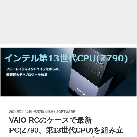
投
2024年2月12日
投稿者:
NISHY SOFTWARE
稿
VAIO RCのケースで最新
日:
PC(Z790、第13世代CPU)を組み立