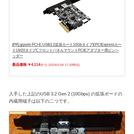
[PR] giyumi PCI-E-USB3.2拡張カード10GbタイプEPCIExpressカー
ド19/20タイプCフロントパネルマウントPCIEアダプター用ピンヘ
ッダー
新品価格 ￥4,114
から
(2024/1/28 17:20時点)
入手した上記のUSB 3.2 Gen 2 (10Gbps) の拡張ボードの
内蔵用端子は以下の二つです。