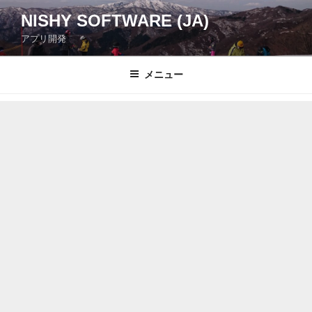
コ
NISHY SOFTWARE (JA)
ン
アプリ開発
テ
ン
ツ
メニュー
へ
ス
キ
ッ
プ