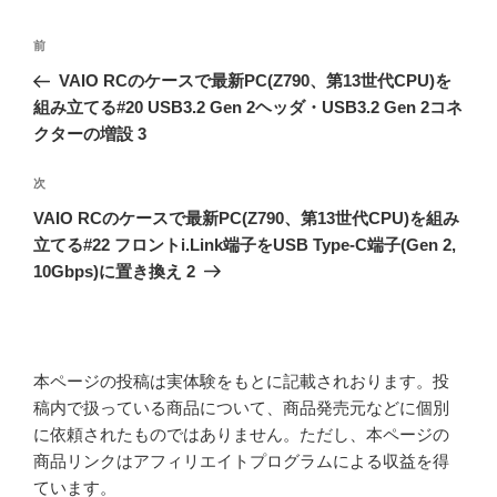
投
前
前
稿
の
VAIO RCのケースで最新PC(Z790、第13世代CPU)を
ナ
投
組み立てる#20 USB3.2 Gen 2ヘッダ・USB3.2 Gen 2コネ
ビ
稿
クターの増設 3
ゲ
次
次
ー
の
シ
VAIO RCのケースで最新PC(Z790、第13世代CPU)を組み
投
立てる#22 フロントi.Link端子をUSB Type-C端子(Gen 2,
ョ
稿
10Gbps)に置き換え 2
ン
本ページの投稿は実体験をもとに記載されおります。投
稿内で扱っている商品について、商品発売元などに個別
に依頼されたものではありません。ただし、本ページの
商品リンクはアフィリエイトプログラムによる収益を得
ています。