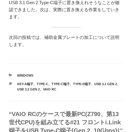
USB 3.1 Gen 2 Type-C端子に置き換えれそうなことが確
認できました。次は、実際に置き換える作業をしていき
ます。
次回の投稿では、補助金属プレートの加工について説明
します。
カ
WINDOWS
テ
タ
KEY-A端子
、
TYPE-C
、
TYPE-C端子
、
TYPE-E端子
、
USB 3.1 GEN 2
、
ゴ
グ
USB 3.2 GEN 2
、
VAIO RC
リ
ー
“VAIO RCのケースで最新PC(Z790、第13
世代CPU)を組み立てる#21 フロントi.Link
端子をUSB Type-C端子(Gen 2, 10Gbps)に