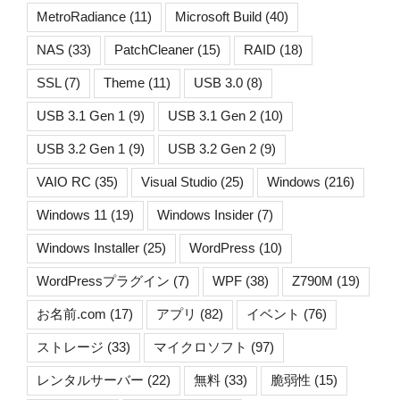
MetroRadiance
(11)
Microsoft Build
(40)
NAS
(33)
PatchCleaner
(15)
RAID
(18)
SSL
(7)
Theme
(11)
USB 3.0
(8)
USB 3.1 Gen 1
(9)
USB 3.1 Gen 2
(10)
USB 3.2 Gen 1
(9)
USB 3.2 Gen 2
(9)
VAIO RC
(35)
Visual Studio
(25)
Windows
(216)
Windows 11
(19)
Windows Insider
(7)
Windows Installer
(25)
WordPress
(10)
WordPressプラグイン
(7)
WPF
(38)
Z790M
(19)
お名前.com
(17)
アプリ
(82)
イベント
(76)
ストレージ
(33)
マイクロソフト
(97)
レンタルサーバー
(22)
無料
(33)
脆弱性
(15)