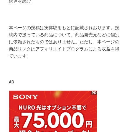
“WordPress
ら
続きを読む
を
暗
イ
号
ン
通
本ページの投稿は実体験をもとに記載されおります。投
ス
信
稿内で扱っている商品について、商品発売元などに個別
ト
へ
に依頼されたものではありません。ただし、本ページの
ー
転
商品リンクはアフィリエイトプログラムによる収益を得
ル”
送)”
ています。
の
の
AD