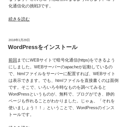
ト
化通信化の挑戦3です。
機
能
“WEB
続きを読む
の
の
有
通
効
信
投
2018年1月29日
化)”
稿
を
WordPressをインストール
日:
の
https
暗
前回
までにWEBサイトで暗号化通信(https)をできるよう
号
にしました。WEBサーバーのapacheが起動しているの
化
で、htmlファイルをサーバーに配置すれば、WEBサイト
3
は表示できます。でも、htmlファイルを直接書くのは面倒
(非
です。そこで、いろいろ今時なものを調べてみると
暗
WordPressというものが、無料で、ブログができ、静的
号
ページも作れることがわかりました。じゃぁ、「それを
通
使いましょう！！」ということで、WordPressのインス
信
トールです。
か