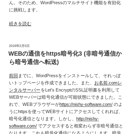
ん。そのため、WordPressのマルチサイト機能を有効化
に挑戦します。
“WordPress
続きを読む
の
WEB
サ
投
2018年2月5日
稿
イ
WEBの通信をhttps暗号化3 (非暗号通信か
日:
ト
ら暗号通信へ転送)
の
多
前回
までに、WordPressをインストールして、それっぽ
言
いトップページを作成できました。また、
お名前.comレ
語
ンタルサーバー
をLet’s EncryptのSSL証明書を利用して
化
WEBサーバーは暗号化通信が可能状態にできました。こ
2(マ
れで、WEBブラウザーが
https://nishy-software.com/
のよ
ル
うにhttpsを使ってWEBサイトにアクセスしてくれれば、
チ
暗号化通信となります。しかし、
http://nishy-
サ
software.com/
でアクセスすると相変わらず非暗号通信と
イ
なります。これも暗号化通信になるようにします。暗号