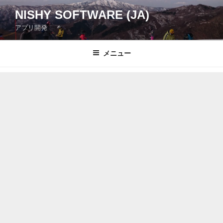
コ
NISHY SOFTWARE (JA)
ン
アプリ開発
テ
ン
ツ
メニュー
へ
ス
キ
ッ
プ