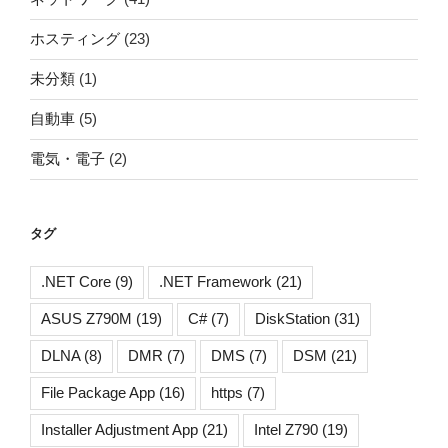
ホスティング
(23)
未分類
(1)
自動車
(5)
電気・電子
(2)
タグ
.NET Core
(9)
.NET Framework
(21)
ASUS Z790M
(19)
C#
(7)
DiskStation
(31)
DLNA
(8)
DMR
(7)
DMS
(7)
DSM
(21)
File Package App
(16)
https
(7)
Installer Adjustment App
(21)
Intel Z790
(19)