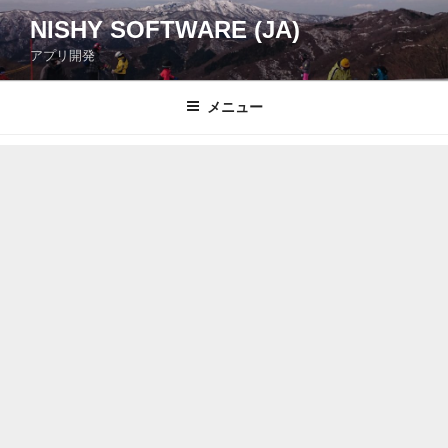
コ
NISHY SOFTWARE (JA)
ン
アプリ開発
テ
ン
ツ
メニュー
へ
ス
キ
ッ
プ